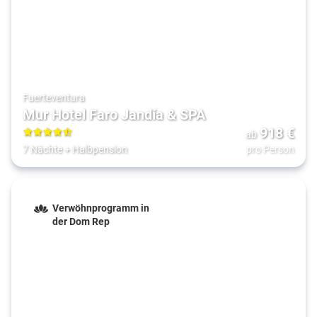
Fuerteventura
Mur Hotel Faro Jandía & SPA
918
€
ab
4.5
7 Nächte
+
Halbpension
pro Person
Verwöhnprogramm in
der Dom Rep