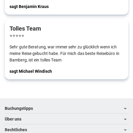
sagt Benjamin Kraus
Tolles Team
⭐
⭐
⭐
⭐
⭐
Sehr gute Beratung, war immer sehr zu glücklich wenn ich
meine Reise gebucht habe. Für mich das beste Reisebüro in
Bamberg, ist ein tolles Team
sagt Michael Windisch
Footer
Footer navigation
Buchungstipps
Über uns
Warum im Reisebüro buchen
Hoteltipps
Rechtliches
Kontakt