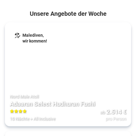
Unsere Angebote der Woche
Malediven,
wir kommen!
Nord Male Atoll
Adaaran Select Hudhuran Fushi
2.514
€
ab
4
10 Nächte
+
All Inclusive
pro Person