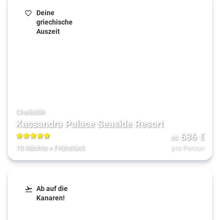
Deine
griechische
Auszeit
Chalkidiki
Kassandra Palace Seaside Resort
686
€
ab
5
10 Nächte
+
Frühstück
pro Person
Ab auf die
Kanaren!