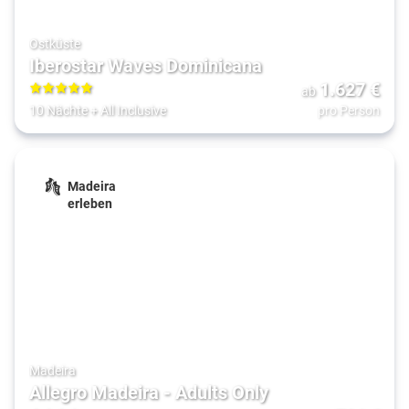
Ostküste
Iberostar Waves Dominicana
1.627
€
ab
5
10 Nächte
+
All Inclusive
pro Person
Madeira
erleben
Madeira
Allegro Madeira - Adults Only