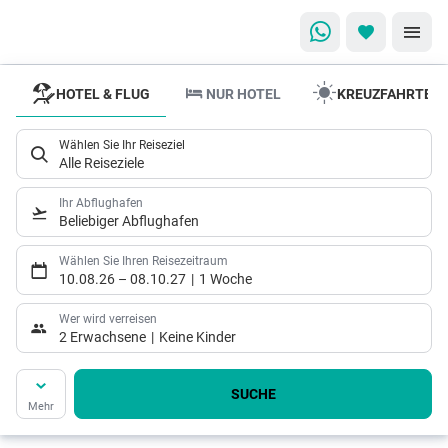
HOTEL & FLUG
NUR HOTEL
KREUZFAHRTEN
Ob vor Ort oder
einfach online
Wählen Sie Ihr Reiseziel
Verwandle Deine
Alle Reiseziele
Reiseträume in
Ihr Abflughafen
unvergessliche
Beliebiger Abflughafen
Erinnerungen –
Wählen Sie Ihren Reisezeitraum
unsere
10.08.26
–
08.10.27
1 Woche
Reiseexperten
Wer wird verreisen
sind für Dich da!
2 Erwachsene
Keine Kinder
Jetzt Angebot finden
SUCHE
Mehr