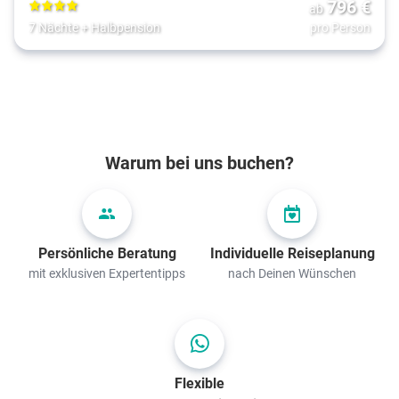
796
€
ab
4
7 Nächte
+
Halbpension
pro Person
Warum bei uns buchen?
Persönliche Beratung
Individuelle Reiseplanung
mit exklusiven Expertentipps
nach Deinen Wünschen
Flexible