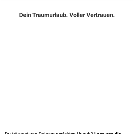
Dein Traumurlaub. Voller Vertrauen.
Du träumst von Deinem perfekten Urlaub?
Lass uns die