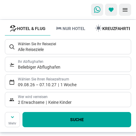
HOTEL & FLUG
NUR HOTEL
KREUZFAHRTEN
Reisewelten
Individueller
Wählen Sie Ihr Reiseziel
Urlaub ganz
Alle Reiseziele
nah!
Ihr Abflughafen
Beliebiger Abflughafen
Wählen Sie Ihren Reisezeitraum
09.08.26
–
07.10.27
1 Woche
Wer wird verreisen
2 Erwachsene
Keine Kinder
SUCHE
Mehr