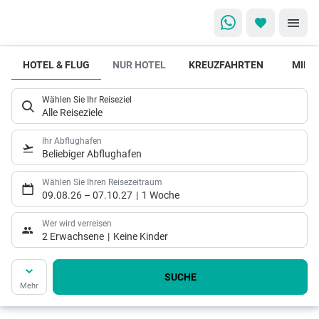
HOTEL & FLUG
NUR HOTEL
KREUZFAHRTEN
MIET
Welche
Unterkunft
Wählen Sie Ihr Reiseziel
ist die
Alle Reiseziele
richtige
Wahl?
Ihr Abflughafen
Beliebiger Abflughafen
Hier
kommen
Wählen Sie Ihren Reisezeitraum
09.08.26
–
07.10.27
1 Woche
unsere
Hoteltipps
Wer wird verreisen
2 Erwachsene
Keine Kinder
SUCHE
Mehr